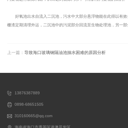
好氧池出水自流入二沉池，污水中大部分悬浮物能在此得以有效去
栅渣定期清理外运，二沉池中的污泥部分回流至生物处理池，另一部
上一篇：
导致海口玻璃钢隔油池抽水困难的原因分析
13876387889
0898-68651505
310160665@qq.com
海南省海口市秀英区港澳开发区