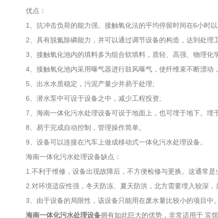
优点：
1、抗冲击负荷的能力强。接触氧化法的平均停留时间在6小时以
2、具有脱氮除磷能力，并可以通过调节设备的构造，达到处理工
3、接触氧化池内的填料多为组合软填料，质轻、高强、物理化学
4、接触氧化池内采用曝气器进行鼓风曝气，使纤维束不断漂动，
5、出水水质稳定，污泥产量少并易于处理;
6、潜水泵中可设于设备之中，减少工程投资;
7、海南一体化污水处理设备可设于地面上，也可埋于地下。埋于
8、易于完成自动控制，管理操作简单。
9、设备可以连接在汽车上做成移动式一体化污水处理设备。
海南一体化污水处理设备缺点：
1.不利于维修，设备出现故障后，不方便检修与更换。这通常是业
2.对环境适应性强，冬天防冻、夏天防洪，北方需要埋入较深，
3、由于设备的局限性，该设备只能用在废水量比较小的项目中
海南一体化污水处理设备
拥有如此巨大的优势，非常适用于 宾馆