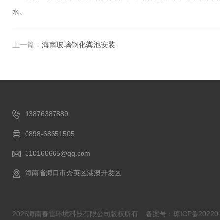
水。
上一篇：
海南玻璃钢化粪池安装
13876387889
0898-68651505
310160665@qq.com
海南省海口市秀英区港澳开发区
2026海南春雷环境科技有限公司版权所有
备案号：琼ICP备202201