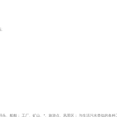
;
码头、船舶； 工厂、矿山、*、旅游点、风景区； 与生活污水类似的各种