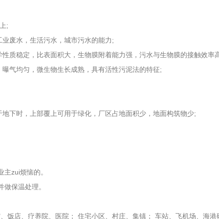
上;
业废水，生活污水，城市污水的能力;
性质稳定，比表面积大，生物膜附着能力强，污水与生物膜的接触效率高
曝气均匀，微生物生长成熟，具有活性污泥法的特征;
地下时，上部覆上可用于绿化，厂区占地面积少，地面构筑物少;
主zui烦恼的。
并做保温处理。
。
、饭店、疗养院、医院； 住宅小区、村庄、集镇； 车站、飞机场、海港