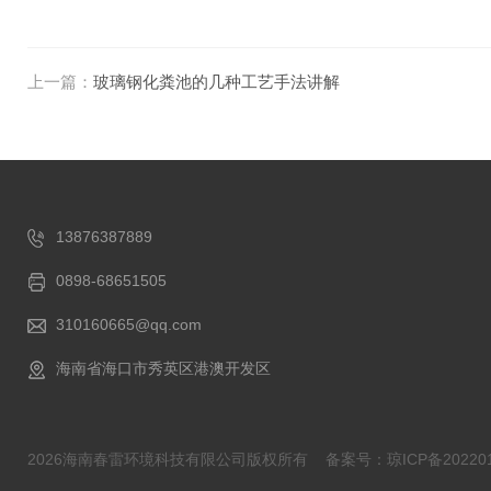
上一篇：
玻璃钢化粪池的几种工艺手法讲解
13876387889
0898-68651505
310160665@qq.com
海南省海口市秀英区港澳开发区
2026海南春雷环境科技有限公司版权所有
备案号：琼ICP备202201