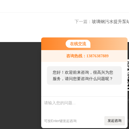
下一篇：
玻璃钢污水提升泵
在线交流
咨询热线：13876387889
您好！欢迎前来咨询，很高兴为您
服务，请问您要咨询什么问题呢？
扫一
Sitemap.xml
环保
发起咨询
可按Enter键发起咨询