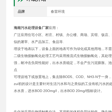
品牌
春雷环境
海南污水处理设备厂家
应用：
广泛应用住宅小区、村庄、村镇、办公楼、商场、宾馆、饭店、
似的屠宰、水产品加工、食品等.
埋设于地表以下，设备上面的地表可作为绿化或其他用地，不需
二级生物接触氧化处理工艺均采用推流式生物接触氧化，其处理
强，耐冲击负荷性能好，出水水质稳定，不会产生污泥膨胀。池
点
可埋设地下或放置地上，集去除BOD5、COD、NH3-N于
zui初的设计是主要针对生活污水和与之类似的工业有机污水
水水质，进水BOD 20Omg/l，出水BOD 20mg/l指标设计。
生化池采用生物接触氧化法，其填料的体积负荷比较低，微生物