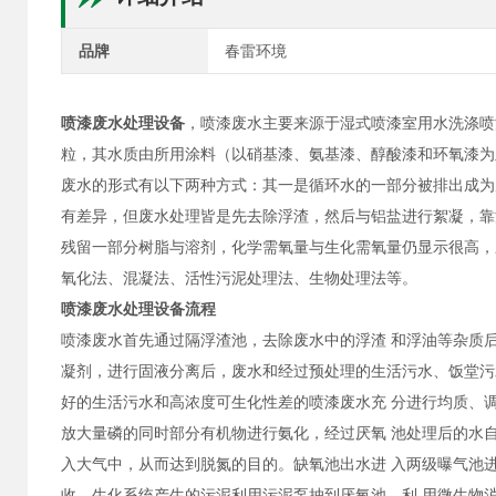
品牌
春雷环境
喷漆废水处理设备
，喷漆废水主要来源于湿式喷漆室用水洗涤喷
粒，其水质由所用涂料（以硝基漆、氨基漆、醇酸漆和环氧漆为
废水的形式有以下两种方式：其一是循环水的一部分被排出成为
有差异，但废水处理皆是先去除浮渣，然后与铝盐进行絮凝，靠
残留一部分树脂与溶剂，化学需氧量与生化需氧量仍显示很高，
氧化法、混凝法、活性污泥处理法、生物处理法等。
喷漆废水处理设备
流程
喷漆废水首先通过隔浮渣池，去除废水中的浮渣 和浮油等杂质
凝剂，进行固液分离后，废水和经过预处理的生活污水、饭堂污
好的生活污水和高浓度可生化性差的喷漆废水充 分进行均质、
放大量磷的同时部分有机物进行氨化，经过厌氧 池处理后的水
入大气中，从而达到脱氮的目的。缺氧池出水进 入两级曝气池进
收。生化系统产生的污泥利用污泥泵抽到厌氧池，利 用微生物