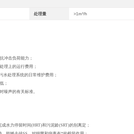
处理量
>1m³/h
抗冲击负荷能力；
处理上的运行费用；
低污水处理系统的日常维护费用；
低；
对噪声的有关标准。
水力停留时间(HRT)和污泥龄(SRT)的别离定；
稳，能够去掉SS，对细菌和病毒有*的截留作用；