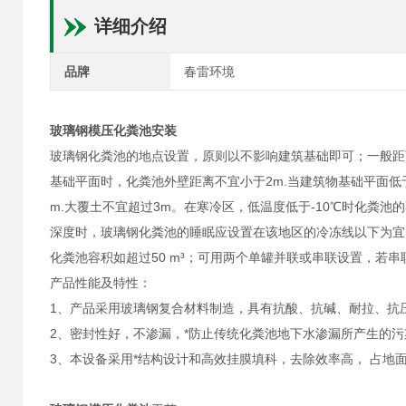
详细介绍
品牌
春雷环境
玻璃钢模压化粪池
安装
玻璃钢化粪池的地点设置，原则以不影响建筑基础即可；一般距离
基础平面时，化粪池外壁距离不宜小于2m.当建筑物基础平面低于
m.大覆土不宜超过3m。在寒冷区，低温度低于-10℃时化粪池
深度时，玻璃钢化粪池的睡眠应设置在该地区的冷冻线以下为宜,
化粪池容积如超过50 m³；可用两个单罐并联或串联设置，若
产品性能及特性：
1、产品采用玻璃钢复合材料制造，具有抗酸、抗碱、耐拉、抗
2、密封性好，不渗漏，*防止传统化粪池地下水渗漏所产生的
3、本设备采用*结构设计和高效挂膜填科，去除效率高， 占