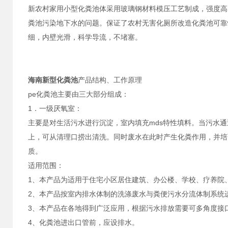
新农村家用小型化粪池体采用玻璃钢材料模压工艺制成，强度高
粪池污染地下水的问题。保证了农村无害化厕所改造化粪池可靠
细，内壁光滑，科学导流，不堵塞。
海南新型化粪池
产品结构、工作原理
pe化粪池主要由三大部分组成：
1．一级厌氧室：
主要是对生活污水进行沉淀，室内填充mds特性填料。当污水
上，可从清理口捞出清洗。同时废水在此时产生化粪作用，并培
质。
适用范围：
1、本产品为适用于住宅小区居住建筑、办公楼、学校、疗养院
2、本产品按室内排水体制的洗涤废水与粪便污水分流体制系统
3、本产品在各地得到广泛应用，根据污水排放需要可多角度接
4、化粪池进出口管前，应设排水。