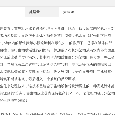
处理量
大m³/h
理装置，首先将污水通过预处理反应器进行脱硫，该反应器内的氨水可对
者均匀反应，在反应器本体的两侧设置回流管，氨水在搅拌作用下回流，
中，罐体内的活性炭等小颗粒填料在曝气头一的作用下，悬浮在罐体内部
碰撞，使得生物膜活性得到提高，并加强了有机污染物从污水内部向微生
化床反应处理后的污水，其中的含硫物质和部分污染物已经去除，将二者
对，当曝气头二通过空气压缩机供给空气时，空气从曝气头的喷嘴喷出，
水流也从管式膜的底部向上运动，进入升流区，进而在升流区完成好氧生
解氧不断被消耗，最后进入一个兼氧的反应区域。
生化水处理技术，该技术是结合了生物膜和传统污泥法的一种高效污水处
污泥龄的*分离，使生物反应器内保持较高的MLSS。硝化能力强，污染
的生物填料好呢？
于耐腐的中心绳上，制成悬挂式立体弹性填料单体，填料在有效区域内能立