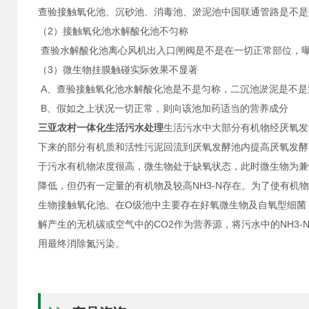
查验接触氧化池、沉砂池、消毒池、淤泥池中国联通管路是不是
（2）接触氧化池水解酸化池不匀称
查验水解酸化池离心风机出入口闸阀是不是在一切正常部位，
（3）微生物挂膜触碰实际效果不显著
A、查验接触氧化池水解酸化池是不是匀称，二沉池淤泥是不是
B、假如之上状况一切正常，则向该池加药适当的营养成分
三亚农村一体化生活污水处理
生活污水中大部分有机物经厌氧发
下来的部分有机质和活性污泥回流到厌氧发酵池内提高厌氧发酵
于污水有机物浓度很高，微生物处于缺氧状态，此时微生物为兼
降低，但仍有一定量的有机物及较高NH3-N存在。为了使有
生物接触氧化池。在O级池中主要存在好氧微生物及自氧型细菌
解产生的无机碳或空气中的CO2作为营养源，将污水中的NH3-N
用最终消除氮污染。