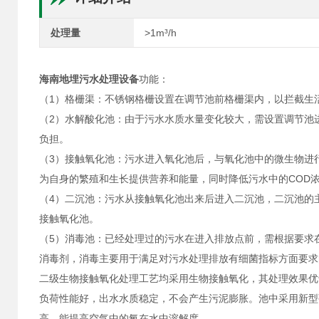
处理量
>1m³/h
海南地埋污水处理设备
功能：
（1）格栅渠：不锈钢格栅设置在调节池前格栅渠内，以拦截生
（2）水解酸化池：由于污水水质水量变化较大，需设置调节池
负担。
（3）接触氧化池：污水进入氧化池后，与氧化池中的微生物进
为自身的繁殖和生长提供营养和能量，同时降低污水中的COD
（4）二沉池：污水从接触氧化池出来后进入二沉池，二沉池的
接触氧化池。
（5）消毒池：已经处理过的污水在进入排放点前，需根据要求
消毒剂，消毒主要用于满足对污水处理排放有细菌指标方面要求
二级生物接触氧化处理工艺均采用生物接触氧化，其处理效果优
负荷性能好，出水水质稳定，不会产生污泥膨胀。池中采用新型
高，能提高空气中的氧在水中溶解度。