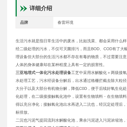
详细介绍
品牌
春雷环境
生活污水就是指日常生活中的废水，比如洗菜、都会采用什么样
经二级处理的污水，不仅可灭菌排污，而且BOD、COD有了
理设备但大部分的生活污水都不存在有毒的物质，不过需要注意
人体的身体健康却在某种程度上具有一定的损害性。
三亚地埋式一体化污水处理设备
工芝中采用水解酸化＋两级接氧
水处理工艺，污水经设备分解后，出水通过格栅拦截去除大粒径
大分子以及大部分有机物分解，降低C0D，便于后续好氧生化
化处理，在二级接接触氧化池中，设置有生物填料・在生物填料
得以充分净化；接触氧化池出水再进入二沆也，经沉定处理后，
标排放。
二沉也污泥气提回流到水解酸化池，乘余污泥进入污泥浓缩池，