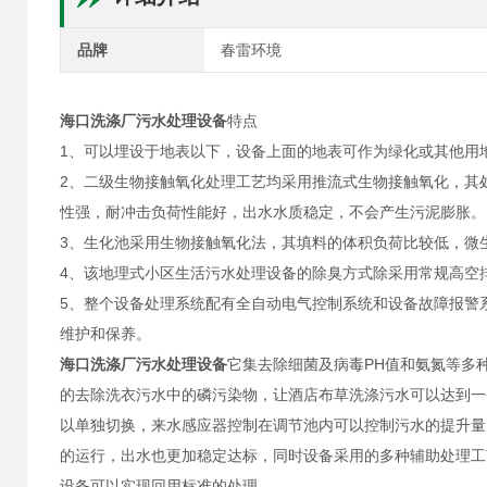
品牌
春雷环境
海口洗涤厂污水处理设备
特点
1、可以埋设于地表以下，设备上面的地表可作为绿化或其他用
2、二级生物接触氧化处理工艺均采用推流式生物接触氧化，其
性强，耐冲击负荷性能好，出水水质稳定，不会产生污泥膨胀。
3、生化池采用生物接触氧化法，其填料的体积负荷比较低，微
4、该地理式小区生活污水处理设备的除臭方式除采用常规高空
5、整个设备处理系统配有全自动电气控制系统和设备故障报警
维护和保养。
海口洗涤厂污水处理设备
它集去除细菌及病毒PH值和氨氮等多
的去除洗衣污水中的磷污染物，让酒店布草洗涤污水可以达到一
以单独切换，来水感应器控制在调节池内可以控制污水的提升量
的运行，出水也更加稳定达标，同时设备采用的多种辅助处理工
设备可以实现回用标准的处理。