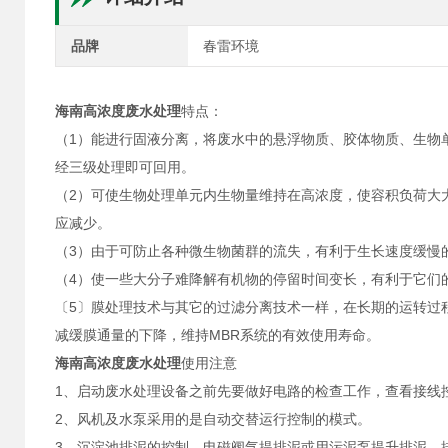
品牌
春雷环境
海南高浓度废水处理
特点：
（1）能进行固液分离，将废水中的悬浮物质、胶体物质、生物
经三级处理即可回用。
（2）可使生物处理单元内生物量维持在高浓度，使容积负荷大
应减少。
（3）由于可防止各种微生物菌群的流失，有利于生长速度缓慢
（4）使一些大分子难降解有机物的停留时间变长，有利于它们
〔5〕膜处理技术与其它的过滤分离技术一样，在长期的运转过
减缓膜通量的下降，维持MBR系统的有效使用寿命。
海南高浓度废水处理
使用注意
1、启动废水处理设备之前先要做好电路的检查工作，查看接线
2、风机及水泵采用的是自动交替运行控制的模式。
3、沉淀池排泥的控制，电磁阀气提排泥或用污泥泵提升排泥，