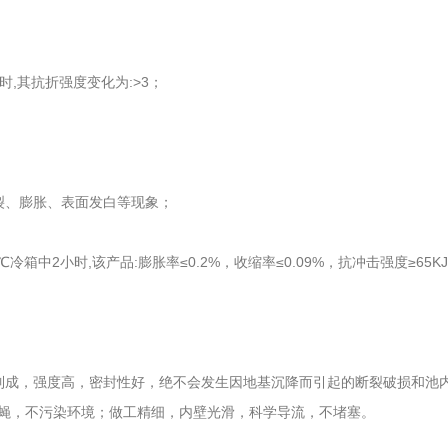
,其抗折强度变化为:>3；
、膨胀、表面发白等现象；
小时,该产品:膨胀率≤0.2%，收缩率≤0.09%，抗冲击强度≥65KJ/m?3
，强度高，密封性好，绝不会发生因地基沉降而引起的断裂破损和池内板
蝇，不污染环境；做工精细，内壁光滑，科学导流，不堵塞。