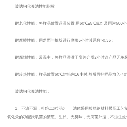
玻璃钢化粪池性能指标
耐老化性能：将样品放置调温装置,用60℃±5℃氙灯及雨淋500小时
耐摩擦性能：用盖面与橡胶进行摩擦5小时其系数>0.35；
耐腐蚀性能：常温中，将样品浸没于腐蚀介质2小时该产品无龟裂
耐冷热性能：样品放置60℃烘箱内16小时,然后再把样品放入-40℃冷箱中2
玻璃钢化粪池性能：
1、不渗不漏，杜绝二次污染 池体采用玻璃钢材料模压工艺制成
氧化粪的功能厌氧菌的繁殖、生长。无臭味，无病菌外溢，不滋生蚊