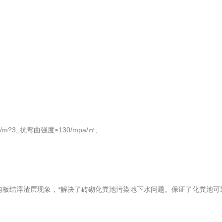
;;抗弯曲强度≥130/mpa/㎡;
结浮渣层现象，*解决了砖砌化粪池污染地下水问题。保证了化粪池可