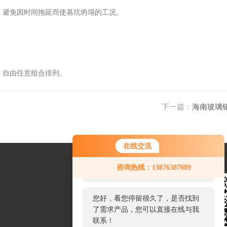
避免因时间拖延而使基坑坍塌的工况。
，自由任意组合排列。
下一篇：
海南玻璃
在线交流
您好！欢迎前来咨询，很高兴为您
咨询热线：13876387889
服务，请问您要咨询什么问题呢？
您好，看您停留很久了，是否找到
了需求产品，您可以直接在线与我
联系！