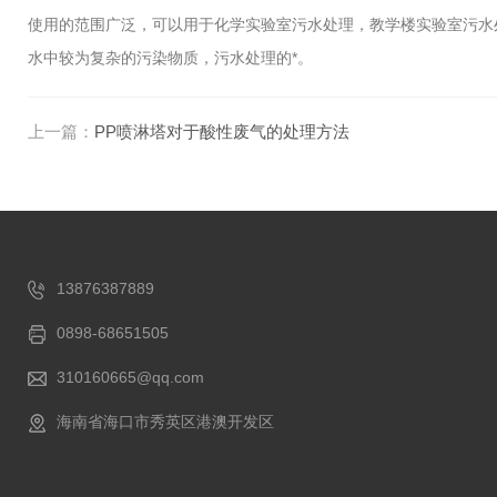
使用的范围广泛，可以用于化学实验室污水处理，教学楼实验室污水
水中较为复杂的污染物质，污水处理的*。
上一篇：
PP喷淋塔对于酸性废气的处理方法
13876387889
0898-68651505
310160665@qq.com
海南省海口市秀英区港澳开发区