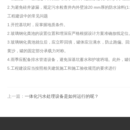
2.为避免砖井渗漏，规定污水检查井内外壁涂20 mm厚的防水涂料(
工程建设中的常见问题
1.开挖基坑时，应掌握地质条件。
2.玻璃钢化粪池的设置位置和埋深应严格根据设计方案准确放线定位
3.玻璃钢化粪池就位后，应立即回填，罐体应注满水，防止跑偏。回
黄沙，罐的固定部分承载力对称。
4.雨季应配备排水管道设备，避免深基坑蓄水和护坡坍塌。此外，
5.工程建设应当按照相关建筑施工和施工验收规范的要求进行
上一篇：
一体化污水处理设备是如何运行的呢？