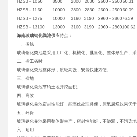
HZSB－10
50
8500
2800
2830
2600－2500
50.31
HZSB－11
60
10000
2800
2830
2600－2500
60.09
HZSB－12
75
10000
3160
3190
2960－2860
76.39
HZSB－13
100
13000
3160
3190
2960－2860
100.62
海南玻璃钢化粪池供应
特点：
一、省钱
玻璃钢化粪池是采用工厂化、机械化、批量化、整体形生产、采
二、省工省时
玻璃钢化粪池整体形，质轻高强，安装快捷方便。
三、省地
玻璃钢化粪池节约土地开挖面积。
四、高效
玻璃钢化粪池密封性能好，能高效处理粪便，厌氧腐烂效果优于
五、环保
玻璃钢化粪池采用整体形生产，密封性能好，不渗漏，不污染地
六、耐用