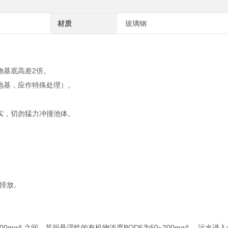
材质
玻璃钢
物基底高差2倍。
地基，应作特殊处理）。
实，切勿猛力冲撞池体。
排放。
~400mg/L之间，其间悬浮性的有机物浓度BOD5为50~200mg/L。污水进