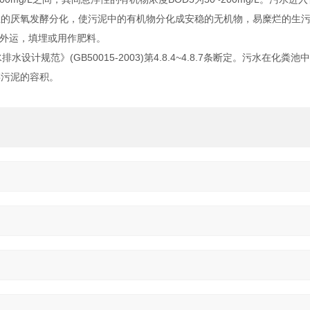
以上的厌氧发酵分化，使污泥中的有机物分化成安稳的无机物，易糜烂的生
外运，填埋或用作肥料。
范》(GB50015-2003)第4.8.4~4.8.7条断定。污水在化粪池中
存污泥的容积。