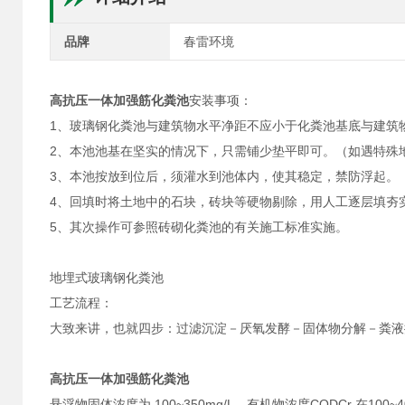
品牌
春雷环境
高抗压一体加强筋化粪池
安装事项：
1、玻璃钢化粪池与建筑物水平净距不应小于化粪池基底与建筑
2、本池池基在坚实的情况下，只需铺少垫平即可。（如遇特殊
3、本池按放到位后，须灌水到池体内，使其稳定，禁防浮起。
4、回填时将土地中的石块，砖块等硬物剔除，用人工逐层填夯
5、其次操作可参照砖砌化粪池的有关施工标准实施。
地埋式玻璃钢化粪池
工艺流程：
大致来讲，也就四步：过滤沉淀－厌氧发酵－固体物分解－粪液
高抗压一体加强筋化粪池
悬浮物固体浓度为 100~350mg/L，有机物浓度CODCr 在100