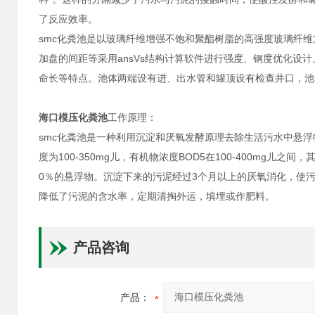
了反应效率。
smc化粪池是以玻璃纤维增强不饱和聚酯树脂的高强度玻璃纤
加盘的间距等采用ansVs结构计算软件进行强度、钢度优化设
命长等特点。池体两端设有进、出水管和罐顶设有检查井口，池
海口模压化粪池
工作原理：
smc化粪池是一种利用沉淀和厌氧发酵原理去除生活污水中悬
度为100-350mg儿，有机物浓度BOD5在100-400mg儿之
0％的悬浮物。沉淀下来的污泥经过3个月以上的厌氧消化，使
降低了污泥的含水率，定期清掏外运，填埋或作肥料。
产品咨询
产品：