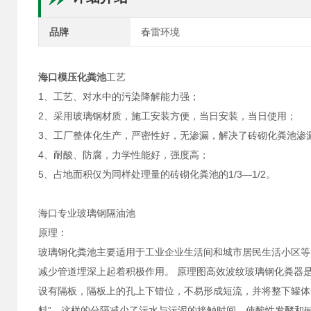
品牌
春雷环境
海口模压化粪池
工艺
1、工艺、对水中的污染降解能力强；
2、采用玻璃钢材质，施工安装方便，当日安装，当日使用；
3、工厂整体化生产，严密性好，无渗漏，解决了砖砌化粪池渗
4、耐酸、防腐，力学性能好，强度高；
5、占地面积仅为同样处理量的砖砌化粪池的1/3—1/2。
海口专业玻璃钢隔油池
原理：
玻璃钢化粪池主要适用于工业企业生活间和城市居民生活小区等
减少管道埋深上起着积极作用。 原理图高效波纹玻璃钢化粪器
设有隔板，隔板上的孔上下错位，不易形成短流，并将整下罐体
料”。这样的分隔减少了污水与污泥的接触时间，使酸性发酵和