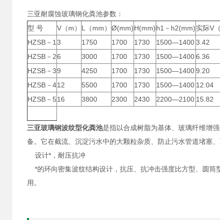
三亚耐腐蚀玻璃钢化粪池参数：
型 号
V（m）
L（mm）
Ø(mm)
H(mm)
h1－h2(mm)
实际V
HZSB－1
3
1750
1700
1730
1500—1400
3.42
HZSB－2
6
3000
1700
1730
1500—1400
6.36
HZSB－3
9
4250
1700
1730
1500—1400
9.20
HZSB－4
12
5500
1700
1730
1500—1400
12.04
HZSB－5
16
3800
2300
2430
2200—2100
15.82
三亚玻璃钢波纹型化粪池
是指以合成树脂为基体、玻璃纤维增强
备。它在截流、沉淀污水中的大颗粒杂质、防止污水管道堵塞、
设计*，耐压抗冲
*的环向密集波纹结构设计，抗压、抗冲击强度比方型、圆筒
用。