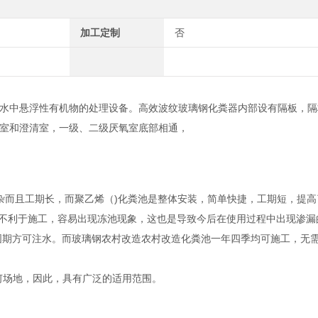
加工定制
否
水中悬浮性有机物的处理设备。高效波纹玻璃钢化粪器内部设有隔板，隔
室和澄清室，一级、二级厌氧室底部相通，
杂而且工期长，而聚乙烯（)化粪池是整体安装，简单快捷，工期短，提高
区不利于施工，容易出现冻池现象，这也是导致今后在使用过程中出现渗漏
固期方可注水。而玻璃钢农村改造农村改造化粪池一年四季均可施工，无
任何场地，因此，具有广泛的适用范围。