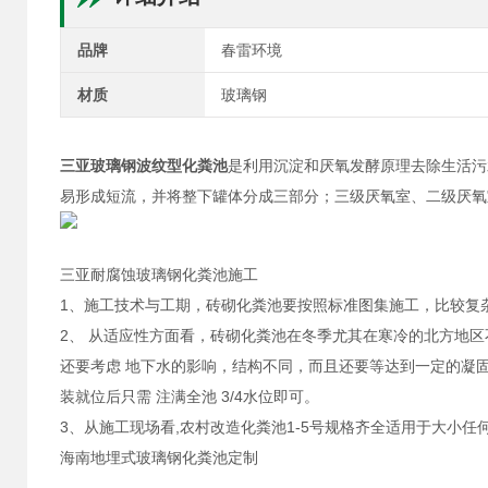
品牌
春雷环境
材质
玻璃钢
三亚玻璃钢波纹型化粪池
是利用沉淀和厌氧发酵原理去除生活污
易形成短流，并将整下罐体分成三部分；三级厌氧室、二级厌氧
三亚耐腐蚀玻璃钢化粪池施工
1、施工技术与工期，砖砌化粪池要按照标准图集施工，比较复
2、 从适应性方面看，砖砌化粪池在冬季尤其在寒冷的北方地
还要考虑 地下水的影响，结构不同，而且还要等达到一定的凝
装就位后只需 注满全池 3/4水位即可。
3、从施工现场看,农村改造化粪池1-5号规格齐全适用于大小
海南地埋式玻璃钢化粪池定制