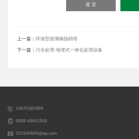
上一篇：
环保型玻璃钢脱硝塔
下一篇：
污水处理-地埋式一体化处理设备
13876387889
0898-68651505
310160665@qq.com