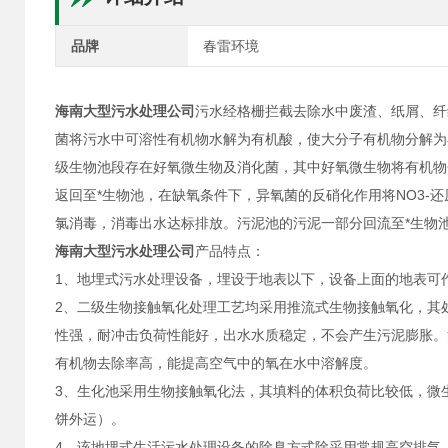
品牌
春雷环境
海南大型污水处理公司
污水经格栅拦截去除水中废渣、纸屑、纤
菌将污水中可溶性有机物水解为有机酸，使大分子有机物分解为
级生物池段存在好氧微生物及消化菌，其中好氧微生物将有机物分解
返回至*生物池，在缺氧条件下，异氧菌的反硝化作用将NO3
氯消毒，消毒出水达标排放。污泥池的污泥一部分回流至*生物
海南大型污水处理公司
产品特点：
1、地埋式污水处理设备，埋设于地表以下，设备上面的地表可
2、二级生物接触氧化处理工艺均采用推流式生物接触氧化，其
性强，耐冲击负荷性能好，出水水质稳定，不会产生污泥膨胀。
有机物去除率高，能提高空气中的氧在水中溶解度。
3、生化池采用生物接触氧化法，其填料的体积负荷比较低，微
饼外运）。
4、该地埋式生活污水处理设备的除臭方式除采用常规高空排气