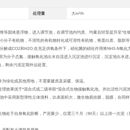
处理量
大m³/h
维等固体悬浮物，进入调节池，在调节池内均质、均量后经泵提升至*生物
小分子有机物，不溶性的有机物转化成可溶性有机物，将蛋白质、脂肪等
成CO2和H2O;在充足供氧条件下，硝化菌的硝化作用将NH3-N氧化为
-还原为分子态氮，接触氧化池出水自流进入沉淀池进行沉淀，沉淀池出水
池，剩余污泥定期外运处置。
作为绿化或其他用地，不需要建房及采暖、保温。
处理效果优于*混合式或二级串联*混合式生物接触氧化池。并比活性污泥
池中采用新型弹性立体填料，比表面积大，微生物易挂膜，脱膜，在同样
生物处于自身氧化阶断，产泥量少，仅需三个月（90天）以上排一次泥（
，另配有土壤脱臭措施。