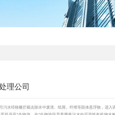
处理公司
司污水经格栅拦截去除水中废渣、纸屑、纤维等固体悬浮物，进入
泵提升至*生物池，在*生物池段异养菌将污水中可溶性有机物水