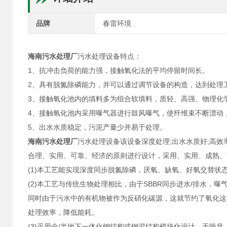
品牌
春雷环境
海南污水处理厂
污水处理设备特点：
1、抗冲击负荷的能力强，接触氧化法的平均停留时间长。
2、具有脱氮除磷能力，并可以通过调节设备的构造，达到处理
3、接触氧化池内的填料多为组合软填料，质轻、高强、物理化
4、接触氧化池内采用曝气器进行鼓风曝气，使纤维束不断漂动
5、出水水质稳定，污泥产量少并易于处理。
海南污水处理厂
污水处理设备该设备深度处理;出水水质好;高
合理、实用、可靠、经济的原则进行设计，采用、实用、成熟、
(1)本工艺能实现深度同步脱氮除磷，厌氧、缺氧、好氧交替
(2)本工艺与传统生物处理相比，由于SBBR同步进水/排水
同时由于污水中的有机物被作为反硝化碳源，这就节约了氧化这
处理效率，降低能耗。
(3)采用全/半地下一体化钢结构或钢混结构模块化设计，无噪