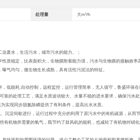
处理量
大m³/h
工业废水，生活污水，城市污水的能力。；
学性质稳定，比表面积大，生物膜附着能力强，污水与生物膜的接触效率
，曝气均匀，微生物生长成熟，具有活性污泥法的特征。
效率，低能耗;自动控制，远程监控，运行管理简单，无人值守，鲁盛环保
可靠的处理工艺，满足水质波动较大、水量不稳的进水要求，确保污水处
状态为实现同步脱氮除磷提供了有利条件，提高出水水质。
，曝气、沉淀间歇进行，运行过程中充分的利用了原污水中的有机碳源，从而
些有机物所需要的氧气，既节约了鼓风机的能耗，也减轻了有机物对硝化
音、臭味等影响周围环境的问题，减少了整个工艺的占地面积和基建投资，