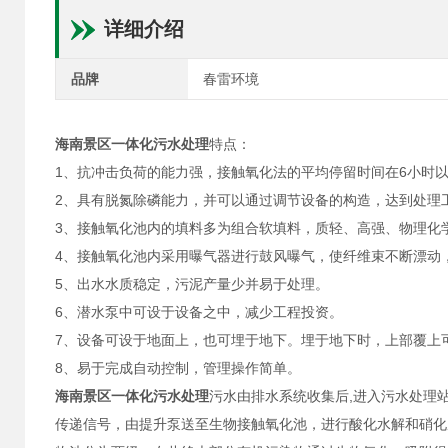
详细介绍
品牌
春雷环境
海南景区一体化污水处理
特点：
1、抗冲击负荷的能力强，接触氧化法的平均停留时间在6小时
2、具有脱氮除磷能力，并可以通过调节设备的构造，达到处理
3、接触氧化池内的填料多为组合软填料，质轻、高强、物理化
4、接触氧化池内采用曝气器进行鼓风曝气，使纤维束不断漂动
5、出水水质稳定，污泥产量少并易于处理。
6、潜水泵中可设于设备之中，减少工程投资。
7、设备可设于地面上，也可埋于地下。埋于地下时，上部覆上
8、易于完成自动控制，管理操作简单。
海南景区一体化污水处理
污水由排水系统收集后,进入污水处理
传递信号，由提升泵送至生物接触氧化池，进行酸化水解和硝化