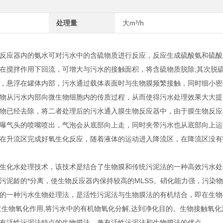
处理量
大m³/h
反应器内的氨水可对污水中的含硫物质进行反应，反应生成硫酸氨和硫酸
在搅拌作用下回流，可增大与污水的接触面积，将含硫物质脱除;其次脱
，悬浮在罐体内部，污水通过载体表面时与生物膜频繁接触，同时细小密
物从污水内部向微生物细胞内的传质过程，从而使得污水处理效果大大提
物已经去除，将二者处理后的污水通入膜生物反应器中，由于膜生物反应
曝气头的喷嘴喷出，气泡会从底部向上走，同时夹带污水也从底部向上运
在升流区完成好氧生化反应，随着液体的运动进入降流区，在降流区没有
生化水处理技术，该技术是结合了生物膜和传统污泥法的一种高效污水处
污泥龄的*分离，使生物反应器内保持较高的MLSS。硝化能力强，污染
的一种污水生物处理法，是活性污泥法与生物膜法的有机结合，即在生物
过生物氧化作用,将污水中的有机物氧化分解,达到净化目的。生物接触氧
有活性污泥法特点的生物膜法，兼有活性污泥法和生物膜法的优点。