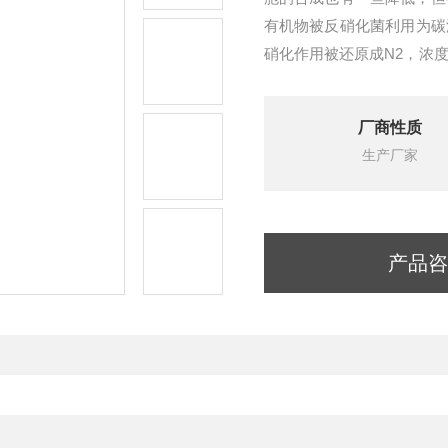
有机物被反硝化菌利用为碳
硝化作用被还原成N2，浓
因硝化和聚磷菌摄磷作用。
厂商性质
生产厂家
产品咨