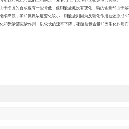
浓度由于细胞的合成也有一些降低，但硝酸盐氮没有变化，磷的含量却由于
D继续降低，磷和氨氮浓度变化较小，硝酸盐则因为反硝化作用被还原成N
化和聚磷菌摄磷作用，以较快的速率下降，硝酸盐氮含量却因消化作用而