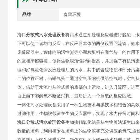
品牌
春雷环境
海口分散式污水处理设备
将污水通过预处理反应器进行脱硫，该
下可以使二者均匀反应，在反应器本体的两侧设置回流管，氨水
床反应器中，罐体内的活性炭等小颗粒填料在曝气头一的作用下
的互相摩擦碰撞，使得生物膜活性得到提高，并加强了有机污染
理和好氧流化床反应处理后的污水，其中的含硫物质和部分污染
二的位置正对，当曝气头二通过空气压缩机供给空气时，空气从
体，借助于水流也从管式膜的底部向上运动，进入升流区，进而
自上而下溶解氧不断被消耗，最后进入一个兼氧的反应区域。
一体化污水处理设备采用了一种生物技术与膜技术相结合的高效
过滤作用，生物被截留在生物反应器中，实现了水力停留时间和
海口分散式污水处理设备
生物接触氧化法是从生物膜法派生出来
数量的填料，利用栖附在填料上的生物膜和充分供应的氧气,通
称填料）上的生物膜为主，净化有机污水的一种水处理工艺，具