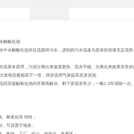
水解酸化池
机水中水解酸化池并拉流搅拌污水，进到的污水迅速与原来的溶液充足混和
异向流基本原理，污泥分离出来速度更快、流水平稳、分离出来效果非常的
力发电负载都高于一倍，排淤选用气体提高至淤泥池.
流回至接触氧化池内开展再解决。剩下淤泥非常少，一般1-2年清除一次
蚀、耐老化等 特性；
制，可设置于地表；
庄、集镇、工厂、矿山、旅游点、风景区；