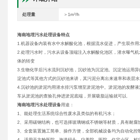
处理量
＞1m³/h
海南地埋污水处理设备特点
1.机器设备内装有水中水解酸化池，根据流水促进，产生双作用
2.处理污水时，污水从设备顶端注入水解酸化池区，潜水曝气
体的转变
3.生物化学后污水流到沉砂池，沉砂池为沉淀池。沉淀池运用
淀池式等其他方式的沉砂池来讲，其污泥分离出来速率和表层水
4.沉砂池的淤泥均用潜水排污泵增至淤泥池中。淤泥池的发酵液
车从淤泥池的查验孔伸进淤泥底端，开展吸脂运输就可以.
海南地埋污水处理设备
用途：
1、能处理生活系统综合性废水及类似的有机污水；
2、采用碳钢结构，也可选择玻璃钢或不锈钢等材质，具有耐腐
3、全套装置施工简单、操作方便，全部机械设备均为自动化控
4、适用于方舱医院、海港码头、疗养院、医院、住宅小区、村