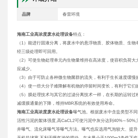
品牌
春雷环境
海南工业高浓度废水处理设备
特点：
（1）能进行固液分离，将废水中的悬浮物质、胶体物质、生物
经三级处理即可回用。
（2）可使生物处理单元内生物量维持在高浓度，使容积负荷大
应减少。
（3）由于可防止各种微生物菌群的流失，有利于生长速度缓慢
（4）使一些大分子难降解有机物的停留时间变长，有利于它们
（
5
）
膜处理技术与其它的过滤分离技术一样，在长期的运转过
减缓膜通量的下降，维持MBR系统的有效使用寿命。
海南工业高浓度废水处理设备
曝气池。根据废水中含盐类型不同
活性污泥的絮体强度,高CaCL2可使污泥中灰分达到40%～50%
井曝气、流化床曝气等曝气方法。曝气也应选用气泡较大、提升
无机盐堵塞,不利于曝气池的搅动。在水量小于1000m3条件