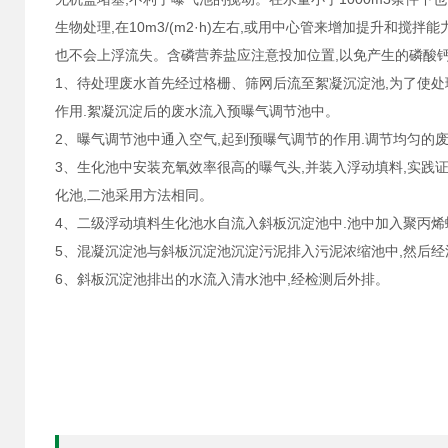
生物处理,在10m3/(m2·h)左右,或用中心管来增加提升和
也不会上浮流失。含磷营养盐应注意投加位置,以免产生的磷酸
1、待处理废水首先经过格栅、筛网后流至絮凝沉淀池,为了使处
作用.絮凝沉淀后的废水流入预曝气调节池中。
2、曝气调节池中通入空气,起到预曝气调节的作用.调节均匀的
3、生化池中安装充氧效率很高的曝气头,并装入浮动填料,实践
化池,二池采用方法相同。
4、二级浮动填料生化池水自流入斜板沉淀池中.池中加入聚丙烯
5、混凝沉淀池与斜板沉淀池沉淀污泥排入污泥浓缩池中,然后
6、斜板沉淀池排出的水流入清水池中,经检测后外排。