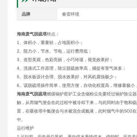
品牌
春雷环境
海南废气脱硫塔
特点：
1、体积小，重量轻，占地面积小；
2、阻力小，节水、节电，运行费用低；
3、造型美观，色彩亮丽，小巧玲珑，视觉效果好；
4、洗涤式工作原理，除尘脱硫效率高，捕捉有害气体多；
5、脱水板设计合理、脱水效果好，对风机腐蚀极少；
6、该脱硫塔操作简单，使用方便，自动化程度高，维修量极小
海南废气脱硫塔
燃煤锅炉窑炉工业含烟粉尘先要经过锅炉除尘器
触，从而烟气便会在此过程中被冷却下来，与此同时由于饱和硫
置，在吸收塔中氨便会与水被混合成氨液，此时烟气中的SO2在
中。
运行维护
1.运行前，应先开引风机，再向供水系统供水，停炉时，应在