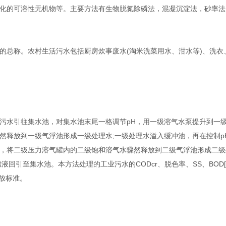
的可溶性无机物等。主要方法有生物脱氮除磷法，混凝沉淀法，砂率法
的总称。农村生活污水包括厨房炊事废水(淘米洗菜用水、泔水等)、洗衣
水引往集水池，对集水池末尾一格调节pH，用一级溶气水泵提升到一
然释放到一级气浮池形成一级处理水;一级处理水溢入缓冲池，再在控制p
，将二级压力溶气罐内的二级饱和溶气水骤然释放到二级气浮池形成二级
回引至集水池。本方法处理的工业污水的CODcr、脱色率、SS、BOD[5
排放标准。