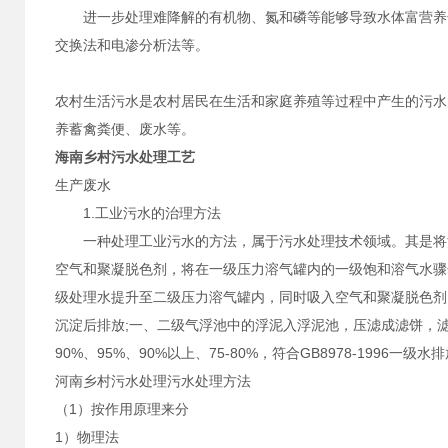
进一步处理难降解的有机物、氮和磷等能够导致水体富营养化
交换法和电渗分析法等。
农村生活污水是农村居民在生活和家庭养殖等过程中产生的污水
养蓄禽粪便、废水等。
海南
乡村污水处理
工艺
生产废水
1.工业污水的治理方法
一种处理工业污水的方法，属于污水处理技术领域。其是将污
空气和聚凝脱色剂，将在一级压力溶气罐内的一级饱和溶气水骤
级处理水提升至二级压力溶气罐内，同时吸入空气和聚凝脱色剂
沉淀后排放;一、二级气浮池中的浮泥入浮泥池，压滤成滤饼，滤液
90%、95%、90%以上、75-80%，符合GB8978-1996一级水
河南乡村污水处理污水处理方法
（1）按作用原理来分
1）物理法