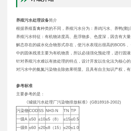
养殖污水处理设备
简介
根据养殖畜禽种类的不同，养殖污水分为：养鸡污水、养鸭(鹅
养殖污水特征：有机物浓度高、悬浮物多、色度深，因含有大量
解态存在的碳水化合物形式存在，使污水表现出很高的BOD5 、
中的固体残渣主要为有机物质，所以必须强化预处理，进行固液
针对养殖污水难以有效处理的特点，设计开发以生化法为核心的
对污水中的氨氮污染物去除效果明显。且具有自主知识产权，有
参考标准
主要参考的是：
《城镇污水处理厂污染物排放标准》(GB18918-2002)
污染物
COD
SS
NH3-N
TN
TP
一级A
≤50
≤10
≤5（8）
≤15
≤0.5
一级B
≤60
≤20
≤8（15）
≤20
≤1.0