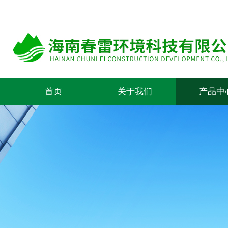
首页
关于我们
产品中