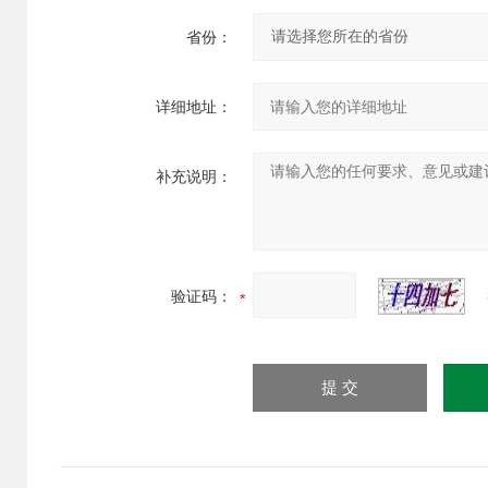
省份：
详细地址：
补充说明：
验证码：