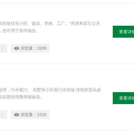
和排放住宅小区、饭店、学校、工厂、*营房和其它公共
，也可用于室内场合。
查看详
：
浏览量：
3289
理，污水截污; 别墅和小区雨污水排放;传统的泵站必
和后期管理费用都较高。
查看详
：
浏览量：
3326