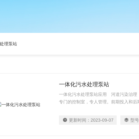
水处理泵站
一体化污水处理泵站
一体化污水处理泵站应用 河道污染治理，
专门的控制室，专人管理。前期投入和后
更新时间：
2023-09-07
型号