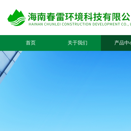
首页
关于我们
产品中