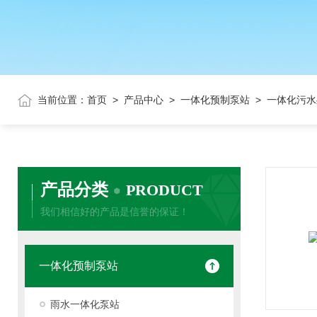
当前位置：
首页
>
产品中心
>
一体化预制泵站
> 一体化污
产品分类
PRODUCT
我们相信好的产品是信誉的保证！
一体化预制泵站
雨水一体化泵站