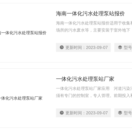
海南一体化污水处理泵站报价
海南一体化污水处理泵站报价适用于收集
场所的污水废水等，主要安装于室外地下
更新时间：
2023-09-07
型号
一体化污水处理泵站厂家
一体化污水处理泵站厂家应用 河道污染治
须有专门的控制室，专人管理。前期投入
更新时间：
2023-09-07
型号