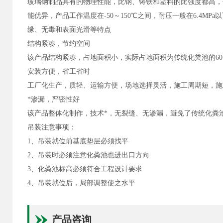
玻璃钢制品具有的物理性能，比钢、铸铁和塑料的比强度都高，
能优异，产品工作温度在-50～150℃之间，耐压一般在6.4
缘、无毒和表面光滑等特点
结构紧凑，节约空间
该产品结构紧凑，占地面积小，实际占地面积为传统化粪池的6
安装方便，省工省时
工厂化生产，质轻、运输方便，场地选择灵活，施工周期短，施
*渗漏，严密性好
该产品整体化制作，技术*，无裂缝、无渗漏，避免了传统化粪
吊装注意事项：
1、吊装就位前基底垫层必须找平
2、吊装时必须注意化粪池也进出口方向
3、化粪池标高必须符合工程设计要求
4、吊装就位后，局部调整使之水平
产品咨询