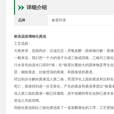
详细介绍
品牌
春雷环境
耐高温玻璃钢化粪池
工艺流程：
大致来讲，也就四步：过滤沉淀－厌氧发酵－固体物分解－粪液
一般来说，我们把一个大的池子分成三格或四格，三格叫三级化
污水首先由进水口排到*格，在*格里比重较大的固体物及寄生
层：糊状粪皮、比较澄清的粪液、和固体状的粪渣。
经过初步分解的粪液流入第二格，而漂浮在上面的粪皮和沉积在
死亡，粪液得到进一步无害化，产生的粪皮和粪渣厚度比*格显
流入第三格的粪液一般已经腐熟，其中病菌和寄生虫卵已基本杀
管流入市政管网。
四级化粪池则比三级化粪池多了一道发酵腐化的工序，工艺更细