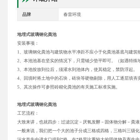
品牌
春雷环境
地埋式玻璃钢化粪池
安装事项：
1、玻璃钢化粪池与建筑物水平净距不应小于化粪池基底与建筑
2、本池池基在坚实的情况下，只需铺少垫平即可。（如遇特殊
3、本池按放到位后，须灌水到池体内，使其稳定，禁防浮起。
4、回填时将土地中的石块，砖块等硬物剔除，用人工逐层填夯
5、其次操作可参照砖砌化粪池的有关施工标准实施。
地埋式玻璃钢化粪池
工艺流程：
大致来讲，也就四步：过滤沉淀－厌氧发酵－固体物分解－粪液
一般来说，我们把一个大的池子分成三格或四格，三格叫三级化
污水首先由进水口排到*格，在*格里比重较大的固体物及寄生