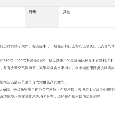
种类
其他
转运站的整个大厅。在实际中，一般在卸料口上方布设吸风口，恶臭气体
250℃—400℃下燃烧比较*，所以焚烧厂的臭味源比较集中在卸料坑
，并有少量空气流通答，减缓垃圾含水率增加。在末端使用除臭洗涤塔集
规模渗沥液调节池等臭气浓度较高的空间。
网状系统。每台吸收塔再循环泵均对应一个喷淋层，喷淋层上安装空心锥喷
系统能使水液在吸收塔内均匀分布，流经每个喷淋层的流量相等。