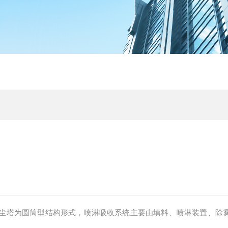
尘塔为圆筒型结构形式，喷淋吸收系统主要由填料、喷淋装置、除