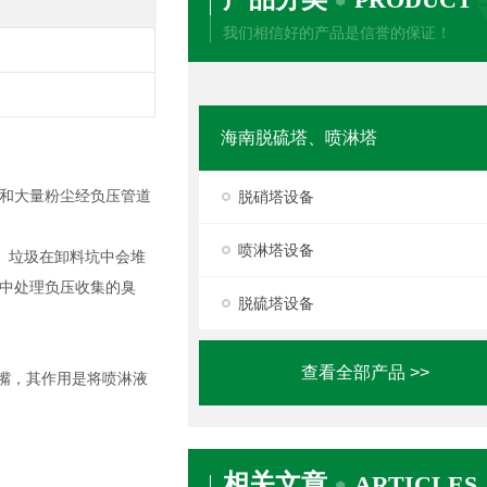
我们相信好的产品是信誉的保证！
海南脱硫塔、喷淋塔
和大量粉尘经负压管道
脱硝塔设备
喷淋塔设备
中。垃圾在卸料坑中会堆
中处理负压收集的臭
脱硫塔设备
查看全部产品 >>
嘴，其作用是将喷淋液
相关文章
ARTICLES