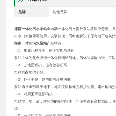
品牌
其他品牌
海南一体化污水泵站
全自动一体化污水提升泵站将固液分离、反
出水口对接即可使用，安装简便；同时也解决了原有地下建筑污
海南一体化污水泵站
产品特点：
（1）集成化程度高，便于实现自动化
泵站主体为复合缠绕一体化玻璃钢筒体，筒体防腐能力强，可以
（2）占地面积小，但有效容积高
泵站的占地优势好。
（3）外形美观，易与周围环境协调
泵站通常全部埋于地下，地面仅留检修孔和控制箱，露出地面形
（4）对周围环境影响小
泵站埋于地下后，对环境的影响较小，即使旁边有高档酒店，住
烦。
（5）自控程度高，维护运行费用低