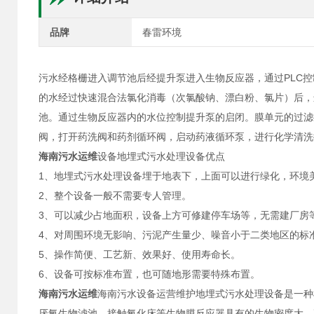
品牌
春雷环境
污水经格栅进入调节池后经提升泵进入生物反应器，通过PLC
的水经过快速混合法氯化消毒（次氯酸钠、漂白粉、氯片）后，
池。通过生物反应器内的水位控制提升泵的启闭。膜单元的过滤
阀，打开药洗阀和药剂循环阀，启动药液循环泵，进行化学清洗
海南污水运维
设备地埋式污水处理设备优点
1、地埋式污水处理设备埋于地表下，上面可以进行绿化，环境
2、整个设备一般不需要专人管理。
3、可以减少占地面积，设备上方可修建停车场等，无需建厂房
4、对周围环境无影响、污泥产生量少、噪音小于二类地区的标
5、操作简便、工艺新、效果好、使用寿命长。
6、设备可按标准布置，也可随地形需要特殊布置。
海南污水运维
海南污水设备运营维护地埋式污水处理设备是一种
厌氧生物滤池、接触氧化床等生物膜反应器具有的生物密度大、