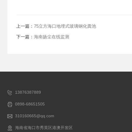
上一篇：
75立方海口地埋式玻璃钢化粪池
下一篇：
海南扬尘在线监测
13876387889
0898-68651505
310160665@qq.com
海南省海口市秀英区港澳开发区