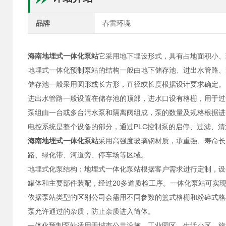
品牌
春雷环境
海南地埋式一体化泵站
它采用地下埋设形式，具有占地面积小、
地埋式一体化预制泵站的结构一般由地下储存池、进出水管路、
储存池一般采用圆形或长方形，直径或长度根据设计要求确定。
进出水管路一般设置在储存池的顶部，进水口设有格栅，用于过
泵组由一台或多台污水泵和隔离阀组成，泵的数量及规格根据进
电控系统是整个设备的部分，通过PLC控制泵的启停、过滤、
海南地埋式一体化泵站
采用高强度玻璃钢材质，承重强、寿命长
路、绿化带、河道旁、停车场等区域。
地埋式化泵结构：地埋式一体化泵站根据客户需求进行定制，设
罐体和主要部件装配，经过20多道质检工序。一体化泵站可实
依据泵站类型的区别公司会需用不同参数的篮式格栅和粉碎式格
泵允许通过的杂质，防止杂质进入筒体。
一体化预制泵站适用于城市公共设施、工业园区、生活小区、旅